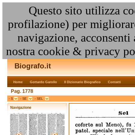
Questo sito utilizza co
profilazione) per migliora
navigazione, acconsenti 
nostra cookie & privacy po
Biografo.it
Home
Gottardo Garollo
Il Dizionario Biografico
Contatti
Pag. 1778
- S
- SE
- SEL
Navigazione