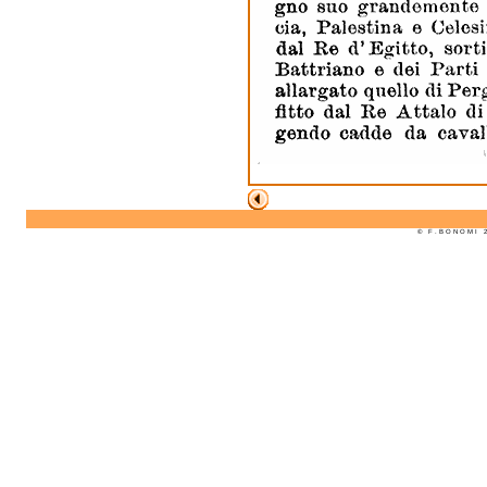
© F . B O N O M I 2 0