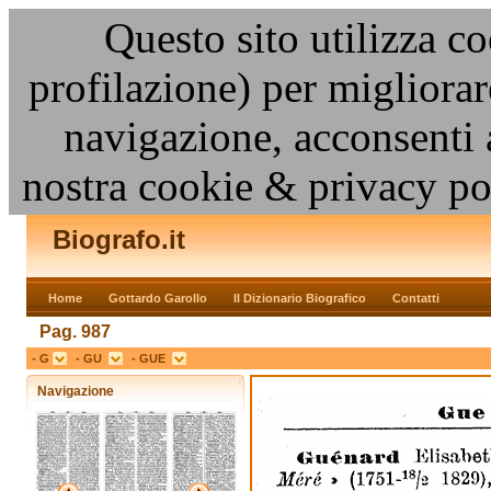
Questo sito utilizza co
profilazione) per migliora
navigazione, acconsenti 
nostra cookie & privacy po
Biografo.it
Home
Gottardo Garollo
Il Dizionario Biografico
Contatti
Pag. 987
- G
- GU
- GUE
Navigazione