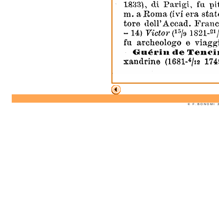
© F . B O N O M I 2 0