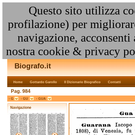
Questo sito utilizza co
profilazione) per migliora
navigazione, acconsenti 
nostra cookie & privacy po
Biografo.it
Home
Gottardo Garollo
Il Dizionario Biografico
Contatti
Pag. 984
- G
- GU
- GUA
Navigazione