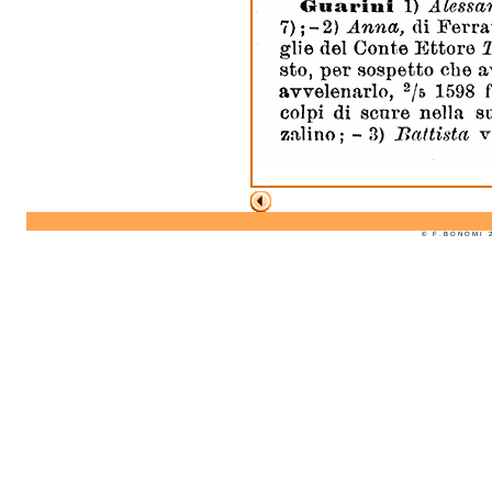
© F . B O N O M I 2 0