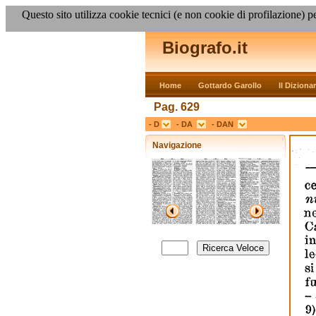
Questo sito utilizza cookie tecnici (e non cookie di profilazione)
Biografo.it
Home
Gottardo Garollo
Il Diziona
Pag. 629
- D
- DA
- DAN
Navigazione